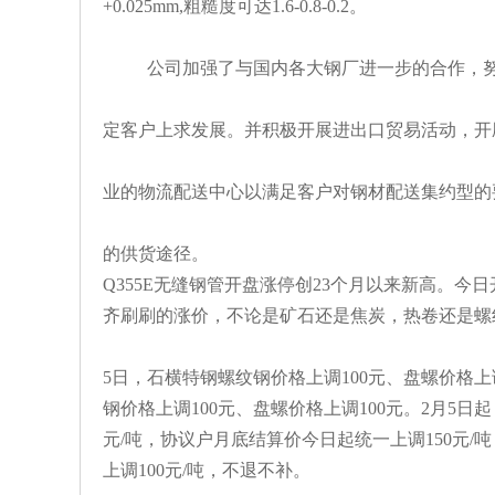
+0.025mm,粗糙度可达1.6-0.8-0.2。
公司加强了与国内各大钢厂进一步的合作，努
定客户上求发展。并积极开展进出口贸易活动，开
业的物流配送中心以满足客户对钢材配送集约型的
的供货途径。
Q355E无缝钢管开盘涨停创23个月以来新高。
齐刷刷的涨价，不论是矿石还是焦炭，热卷还是螺
5日，石横特钢螺纹钢价格上调100元、盘螺价格上
钢价格上调100元、盘螺价格上调100元。2月5
元/吨，协议户月底结算价今日起统一上调150元/
上调100元/吨，不退不补。