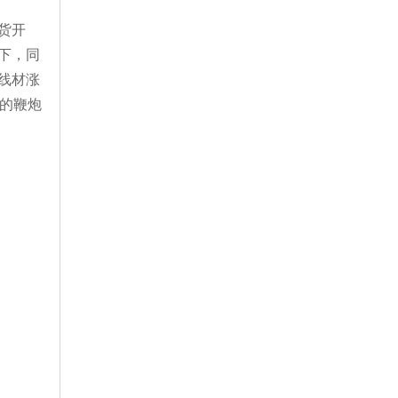
货开
下，同
线材涨
夕的鞭炮