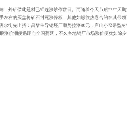
，外矿借此题材已经连涨炒作数日。而随着今天节后****天期
万手左右的买盘将矿石封死涨停板，其他如螺纹热卷合约在其带领
唐尔街先出招：昌黎主导钢坯厂顺势拉涨80元，唐山小窄带型材
而不久这股涨价潮便迅即向全国蔓延，不久各地钢厂市场涨价便犹如除