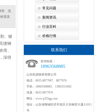
常见问题
钢管、流
殊材质及
新闻资讯
行业百科
价格行情
切割、镀
无缝钢
联系我们
铁塔、
，深得
咨询热线：
18963568885
山东拓源物资有限公司
电话：0635-8877067、8877076
手机：18963568885、13963531062
传真：0635-8877076
网址：www.q355gg.com
地址：山东省聊城经济开发区大东钢管大厦A1011
号