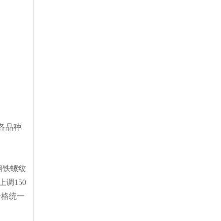
各品种
钢铁螺纹
调150
价格统一