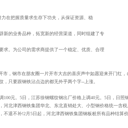
力在把握质量求生存下功夫，从保证资源、稳
辟新的业务品种，拓宽新的经营渠道，同时组建了专
要求。为公司的需求商提供了一个稳定、优质、合理
今日开市，钢市在朋友圈一片开市大吉的喜庆声中如愿迎来开门红，
纹，只要跟钢铁沾点边的都无外乎两个字--上涨。
调100元。5日，江苏徐钢螺纹钢出厂价格上调40元。5日，日照
日起，河北津西钢铁集团华北、东北直销处大、小型钢价格统一含税上
吨，不退不补!2月5日起，河北津西钢铁集团钢板桩所有品种结算