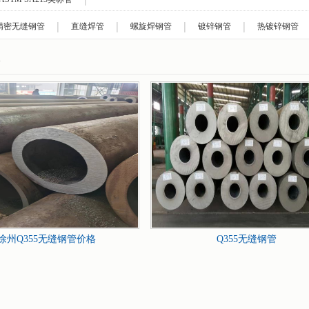
精密无缝钢管
直缝焊管
螺旋焊钢管
镀锌钢管
热镀锌钢管
项
徐州Q355无缝钢管价格
Q355无缝钢管