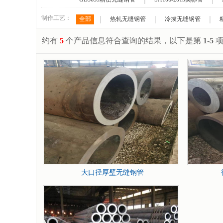
制作工艺：
全部
热轧无缝钢管
冷拔无缝钢管
约有
5
个产品信息符合查询的结果，以下是第
1-5
大口径厚壁无缝钢管