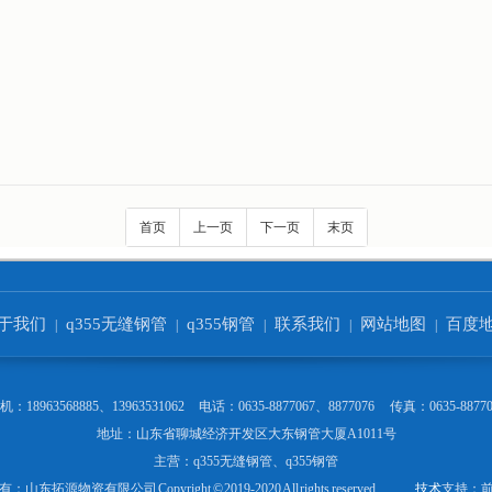
首页
上一页
下一页
末页
于我们
q355无缝钢管
q355钢管
联系我们
网站地图
百度
|
|
|
|
|
机：18963568885、13963531062 电话：0635-8877067、8877076 传真：0635-88770
地址：山东省聊城经济开发区大东钢管大厦A1011号
主营：
q355无缝钢管
、
q355钢管
山东拓源物资有限公司 Copyright © 2019-2020 All rights reserved
技术
支持：