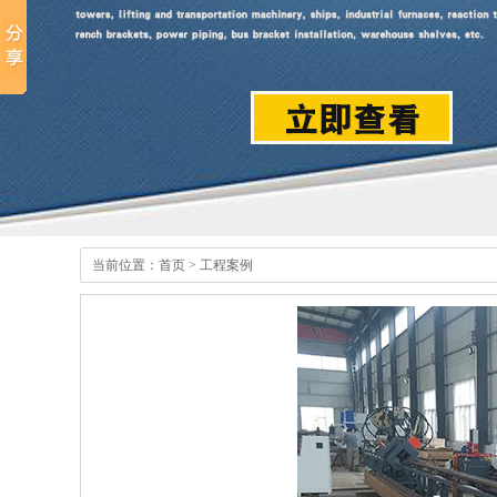
当前位置：
首页
>
工程案例