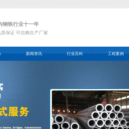
内钢铁行业十一年
品质保证 可信赖生产厂家
心
新闻资讯
行业百科
工程案例